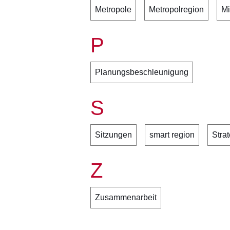
Metropole
Metropolregion
Mi
P
Planungsbeschleunigung
S
Sitzungen
smart region
Stra
Z
Zusammenarbeit