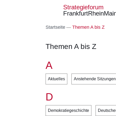
Strategieforum
FrankfurtRheinMai
Direkt zum Kopf der S
Direkt zum Inhalt
Direkt zum Fuß der Se
Startseite
Themen A bis Z
Themen A bis Z
A
Aktuelles
Anstehende Sitzungen
D
Demokratiegeschichte
Deutsche