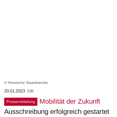
:20
Ergebnisse:Ergebnisse
1
bis
8
auf
Seite
1
© Hessische Staatskanzlei
20.01.2023
StK
Mobilität der Zukunft
Pressemitteilung
Ausschreibung erfolgreich gestartet