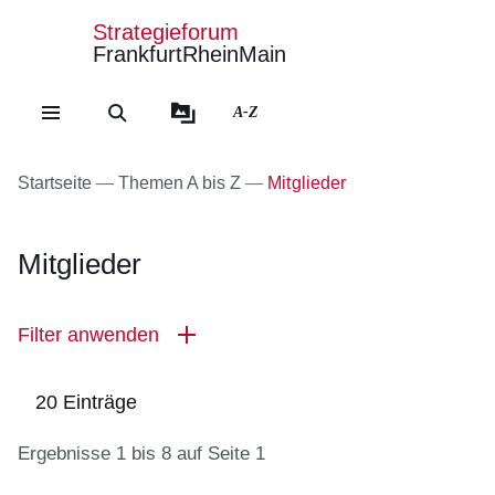
Strategieforum
FrankfurtRheinMain
Direkt zum Kopf der Se
Direkt zum Inhalt
Direkt zum Fuß der Sei
A-Z
Startseite
Themen A bis Z
Mitglieder
Mitglieder
Filter anwenden
20 Einträge
Ergebnisse 1 bis 8 auf Seite 1