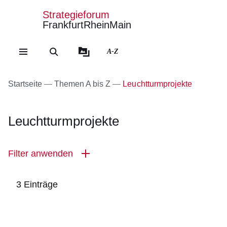
Strategieforum
FrankfurtRheinMain
Direkt zum Kopf der Se
Direkt zum Inhalt
Direkt zum Fuß der Sei
A-Z
Startseite
Themen A bis Z
Leuchtturmprojekte
Leuchtturmprojekte
Filter anwenden
3 Einträge
:3