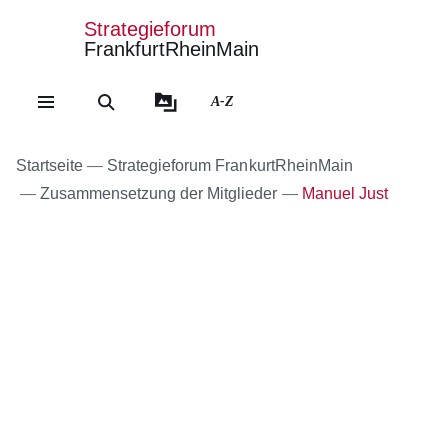
Strategieforum
FrankfurtRheinMain
Direkt zum Kopf der Se
Direkt zum Inhalt
Direkt zum Fuß der Sei
A-Z
Startseite
Strategieforum FrankurtRheinMain
Zusammensetzung der Mitglieder
Manuel Just