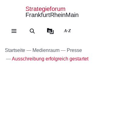
Strategieforum
FrankfurtRheinMain
Direkt zum Kopf der Se
Direkt zum Inhalt
Direkt zum Fuß der Sei
A-Z
Startseite
Medienraum
Presse
Ausschreibung erfolgreich gestartet