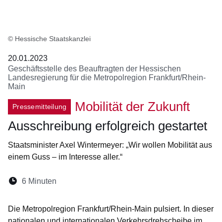
© Hessische Staatskanzlei
20.01.2023
Geschäftsstelle des Beauftragten der Hessischen
Landesregierung für die Metropolregion Frankfurt/Rhein-
Main
Mobilität der Zukunft
Pressemitteilung
Ausschreibung erfolgreich gestartet
Staatsminister Axel Wintermeyer: „Wir wollen Mobilität aus
einem Guss – im Interesse aller.“
Lesedauer:
6 Minuten
Öffnet sich in einem neuen Fenster
Öffnet sich in einem neuen Fenster
Öffnet sich in einem neuen Fenste
Öffnet sich in einem neuen Fe
Öffnet sich in einem neu
Die Metropolregion Frankfurt/Rhein-Main pulsiert. In dieser
nationalen und internationalen Verkehrsdrehscheibe im