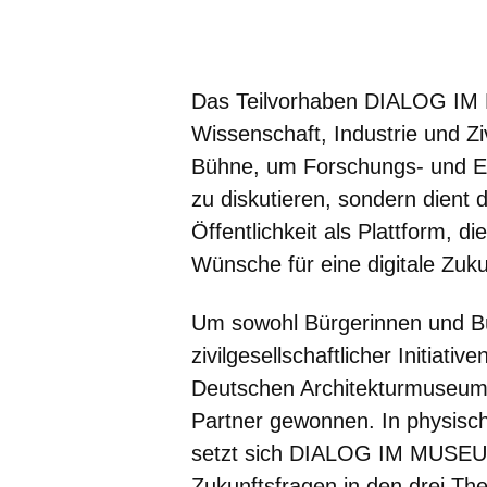
Öffnet sich in einem neuen Fenster
Öffnet sich in einem neuen Fenst
Öffnet sich in einem neuen 
Öffnet sich in einem n
Öffnet sich in ein
Das Teilvorhaben DIALOG IM 
Wissenschaft, Industrie und Ziv
Bühne, um Forschungs- und En
zu diskutieren, sondern dient 
Öffentlichkeit als Plattform, 
Wünsche für eine digitale Zuku
Um sowohl Bürgerinnen und Bü
zivilgesellschaftlicher Initiati
Deutschen Architekturmuseum 
Partner gewonnen. In physisch
setzt sich DIALOG IM MUSEUM
Zukunftsfragen in den drei T