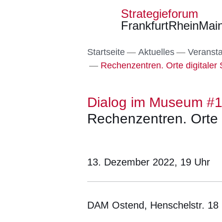
Strategieforum
FrankfurtRheinMai
Direkt zum Kopf der S
Direkt zum Inhalt
Direkt zum Fuß der Se
Startseite
Aktuelles
Veranst
Rechenzentren. Orte digitaler 
Dialog im Museum #
Rechenzentren. Orte d
13. Dezember 2022, 19
Uhr
DAM Ostend, Henschelstr. 18 