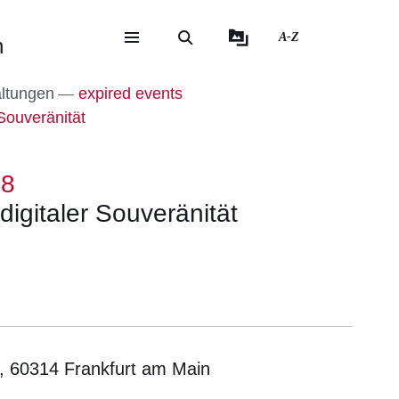
A-Z
n
eite
ite
altungen
expired events
Souveränität
18
igitaler Souveränität
, 60314 Frankfurt am Main