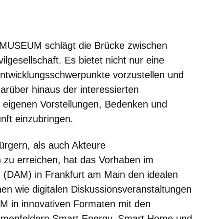
er
Fenster
euen Fenster
em neuen Fenster
MUSEUM schlägt die Brücke zwischen
ilgesellschaft. Es bietet nicht nur eine
twicklungsschwerpunkte vorzustellen und
darüber hinaus der interessierten
die eigenen Vorstellungen, Bedenken und
nft einzubringen.
rgern, als auch Akteure
ven zu erreichen, hat das Vorhaben im
(DAM) in Frankfurt am Main den idealen
en wie digitalen Diskussionsveranstaltungen
 in innovativen Formaten mit den
hemenfeldern Smart Energy, Smart Home und