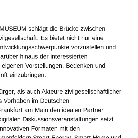
er
Fenster
euen Fenster
em neuen Fenster
MUSEUM schlägt die Brücke zwischen
ilgesellschaft. Es bietet nicht nur eine
twicklungsschwerpunkte vorzustellen und
darüber hinaus der interessierten
die eigenen Vorstellungen, Bedenken und
nft einzubringen.
er, als auch Akteure zivilgesellschaftlicher
das Vorhaben im Deutschen
rankfurt am Main den idealen Partner
igitalen Diskussionsveranstaltungen setzt
novativen Formaten mit den
hemenfeldern Smart Energy, Smart Home und