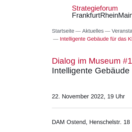
Strategieforum
FrankfurtRheinMai
Direkt zum Kopf der S
Direkt zum Inhalt
Direkt zum Fuß der Se
Startseite
Aktuelles
Veranst
Intelligente Gebäude für das K
Dialog im Museum #
Intelligente Gebäude 
22. November 2022, 19
Uhr
DAM Ostend, Henschelstr. 18 