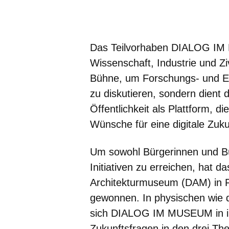
Öffnet sich in einem neuen Fenster
Öffnet sich in einem neuen Fenst
Öffnet sich in einem neuen 
Öffnet sich in einem n
Öffnet sich in ein
Das Teilvorhaben DIALOG IM 
Wissenschaft, Industrie und Ziv
Bühne, um Forschungs- und En
zu diskutieren, sondern dient 
Öffentlichkeit als Plattform, 
Wünsche für eine digitale Zuku
Um sowohl Bürgerinnen und Bürg
Initiativen zu erreichen, hat 
Architekturmuseum (DAM) in F
gewonnen. In physischen wie d
sich DIALOG IM MUSEUM in in
Zukunftsfragen in den drei T