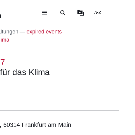
A-Z
n
eite
ite
altungen
expired events
lima
17
für das Klima
, 60314 Frankfurt am Main