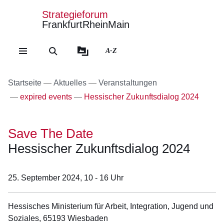
Strategieforum
FrankfurtRheinMain
Direkt zum Kopf der Se
Direkt zum Inhalt
Direkt zum Fuß der Sei
A-Z
Startseite
Aktuelles
Veranstaltungen
expired events
Hessischer Zukunftsdialog 2024
Save The Date
Hessischer Zukunftsdialog 2024
25. September 2024,
10 - 16 Uhr
Hessisches Ministerium für Arbeit, Integration, Jugend und
Soziales, 65193 Wiesbaden