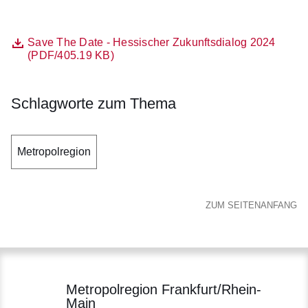
Datei
Öffnet sich in einem neuen Fenster
Save The Date - Hessischer Zukunftsdialog 2024
(PDF/405.19 KB)
Schlagworte zum Thema
Metropolregion
ZUM SEITENANFANG
Metropolregion Frankfurt/Rhein-
Main