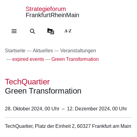
Strategieforum
FrankfurtRheinMain
Direkt zum Kopf der Se
Direkt zum Inhalt
Direkt zum Fuß der Sei
A-Z
Startseite
Aktuelles
Veranstaltungen
expired events
Green Transformation
TechQuartier
Green Transformation
28. Oktober 2024, 00
Uhr
–
12. Dezember 2024, 00
Uhr
TechQuartier, Platz der Einheit 2, 60327 Frankfurt am Main