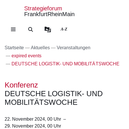
Strategieforum
FrankfurtRheinMain
Direkt zum Kopf der Se
Direkt zum Inhalt
Direkt zum Fuß der Sei
A-Z
Startseite
Aktuelles
Veranstaltungen
expired events
DEUTSCHE LOGISTIK- UND MOBILITÄTSWOCHE
Konferenz
DEUTSCHE LOGISTIK- UND
MOBILITÄTSWOCHE
22. November 2024, 00
Uhr
–
29. November 2024, 00
Uhr