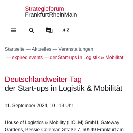
Strategieforum
FrankfurtRheinMain
Direkt zum Kopf der Se
Direkt zum Inhalt
Direkt zum Fuß der Sei
A-Z
Startseite
Aktuelles
Veranstaltungen
expired events
der Start-ups in Logistik & Mobilität
Deutschlandweiter Tag
der Start-ups in Logistik & Mobilität
11. September 2024,
10 - 18 Uhr
House of Logistics & Mobility (HOLM) GmbH, Gateway
Gardens, Bessie-Coleman-Straße 7, 60549 Frankfurt am